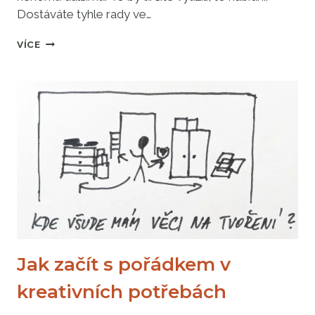
Dostáváte tyhle rady ve…
TO
VÍCE
JEŠTĚ
NĚKDO
VYUŽIJE,
TO
NEVYHAZUJ
Jak začít s pořádkem v
kreativních potřebách