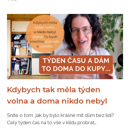
NA
VĚTŠÍ
VYKLÍZENÍ?
ZJISTILA
JSEM,
ŽE
SE
TO
LÁME
V
60TI
Kdybych tak měla týden
volna a doma nikdo nebyl
Sníte o tom, jak by bylo krásné mít dům bez lidí?
Celý týden čas na to vše v klidu probrat…