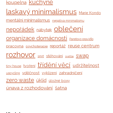
kuchyně
koupelna
laskavý minimalismus
Marie Kondo
mentální minimalismus
negativa minimalismu
oblečení
nepořádek
nábytek
organizace domácnosti
Paretovo pravidlo
reuse centrum
reportáž
pracovna
psychoterapie
rozhovor
swap
stěhování
smrt
svatba
třídění věcí
udržitelnost
tvoření
tiny house
vděčnost
zahradničení
vyklízení
upcycling
zero waste
úklid
úložné boxy
únava z rozhodování
šatna