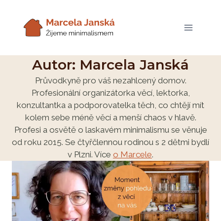
Přeskočit
na
obsah
Autor: Marcela Janská
Průvodkyně pro váš nezahlcený domov.
Profesionální organizátorka věcí, lektorka,
konzultantka a podporovatelka těch, co chtějí mít
kolem sebe méně věcí a menší chaos v hlavě.
Profesi a osvětě o laskavém minimalismu se věnuje
od roku 2015. Se čtyřčlennou rodinou s 2 dětmi bydlí
v Plzni. Více
o Marcele
.