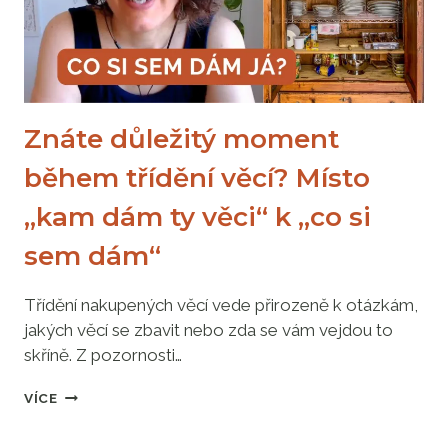
Znáte důležitý moment
během třídění věcí? Místo
„kam dám ty věci“ k „co si
sem dám“
Třídění nakupených věcí vede přirozeně k otázkám,
jakých věcí se zbavit nebo zda se vám vejdou to
skříně. Z pozornosti…
ZNÁTE
VÍCE
DŮLEŽITÝ
MOMENT