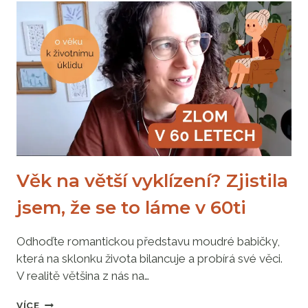
BĚHEM
TŘÍDĚNÍ
VĚCÍ?
MÍSTO
„KAM
DÁM
TY
VĚCI“
K
„CO
SI
SEM
DÁM“
Věk na větší vyklízení? Zjistila
jsem, že se to láme v 60ti
Odhoďte romantickou představu moudré babičky,
která na sklonku života bilancuje a probírá své věci.
V realitě většina z nás na…
VĚK
VÍCE