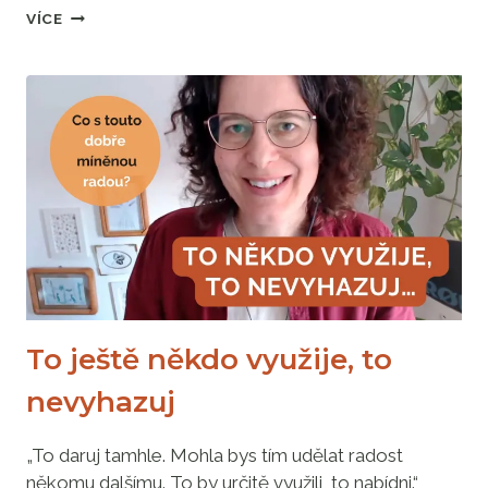
KDYBYCH
VÍCE
TAK
MĚLA
TÝDEN
VOLNA
A
DOMA
NIKDO
NEBYL
To ještě někdo využije, to
nevyhazuj
„To daruj tamhle. Mohla bys tím udělat radost
někomu dalšímu. To by určitě využili, to nabídni.“