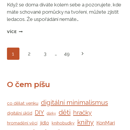
Když se doma díváte kolem sebe a pozorujete, kde
máte schované pomůcky na tvoření, můžete zjistit
ledacos. Že uspořádání nemáte…
JAK
VÍCE
ZAČÍT
S
POŘÁDKEM
Navigace
Další
1
2
3
…
49
V
KREATIVNÍCH
na
strana
POTŘEBÁCH
stránce
O čem píšu
digitální minimalismus
co dělat venku
děti
DIY
hračky
digitální úklid
dárky
knihy
jídlo
KonMari
hromadění věcí
knihobudky