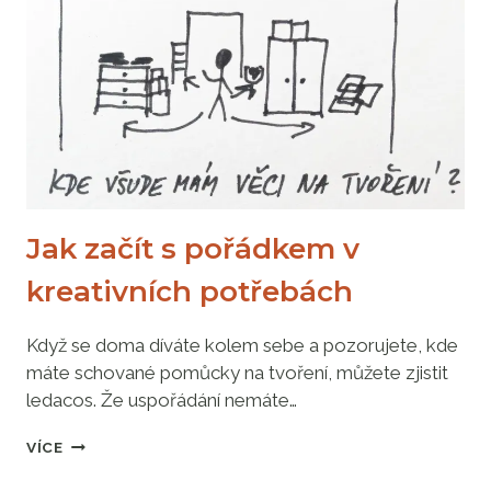
NEVYHAZUJ
Jak začít s pořádkem v
kreativních potřebách
Když se doma díváte kolem sebe a pozorujete, kde
máte schované pomůcky na tvoření, můžete zjistit
ledacos. Že uspořádání nemáte…
JAK
VÍCE
ZAČÍT
S