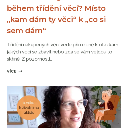
během třídění věcí? Místo
„kam dám ty věci“ k „co si
sem dám“
Třídění nakupených věcí vede přirozeně k otázkám,
jakých věcí se zbavit nebo zda se vám vejdou to
skříně. Z pozornosti…
ZNÁTE
VÍCE
DŮLEŽITÝ
MOMENT
BĚHEM
TŘÍDĚNÍ
VĚCÍ?
MÍSTO
„KAM
DÁM
TY
VĚCI“