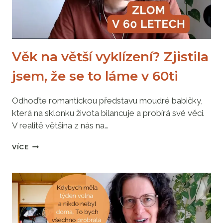
K
„CO
SI
SEM
DÁM“
Věk na větší vyklízení? Zjistila
jsem, že se to láme v 60ti
Odhoďte romantickou představu moudré babičky,
která na sklonku života bilancuje a probírá své věci.
V realitě většina z nás na…
VĚK
VÍCE
NA
VĚTŠÍ
VYKLÍZENÍ?
ZJISTILA
JSEM,
ŽE
SE