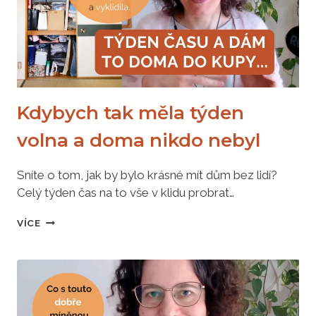
TO
LÁME
V
60TI
Kdybych tak měla týden
volna a doma nikdo nebyl
Sníte o tom, jak by bylo krásné mít dům bez lidí?
Celý týden čas na to vše v klidu probrat…
KDYBYCH
VÍCE
TAK
MĚLA
TÝDEN
VOLNA
A
DOMA