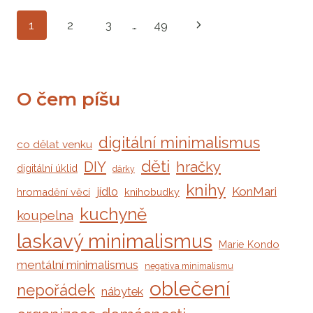
POŘÁDKEM
Navigace
Další
1
2
3
…
49
V
KREATIVNÍCH
na
strana
POTŘEBÁCH
stránce
O čem píšu
digitální minimalismus
co dělat venku
děti
DIY
hračky
digitální úklid
dárky
knihy
jídlo
KonMari
hromadění věcí
knihobudky
kuchyně
koupelna
laskavý minimalismus
Marie Kondo
mentální minimalismus
negativa minimalismu
oblečení
nepořádek
nábytek