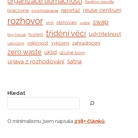
organizace domácnosti
Paretovo pravidlo
reuse centrum
reportáž
pracovna
psychoterapie
rozhovor
swap
stěhování
smrt
svatba
třídění věcí
udržitelnost
tvoření
tiny house
vděčnost
zahradničení
vyklízení
upcycling
zero waste
úklid
úložné boxy
únava z rozhodování
šatna
Hledat
O minimalismu jsem napsala
238+ článků
.