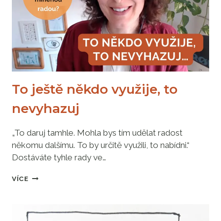
NIKDO
NEBYL
To ještě někdo využije, to
nevyhazuj
„To daruj tamhle. Mohla bys tím udělat radost
někomu dalšímu. To by určitě využili, to nabídni.“
Dostáváte tyhle rady ve…
TO
VÍCE
JEŠTĚ
NĚKDO
VYUŽIJE,
TO