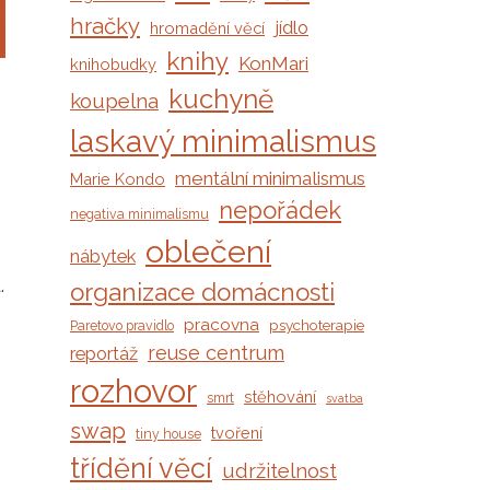
hračky
jídlo
hromadění věcí
knihy
KonMari
knihobudky
kuchyně
koupelna
laskavý minimalismus
mentální minimalismus
Marie Kondo
nepořádek
negativa minimalismu
oblečení
nábytek
.
organizace domácnosti
pracovna
psychoterapie
Paretovo pravidlo
reuse centrum
reportáž
rozhovor
stěhování
smrt
svatba
swap
tvoření
tiny house
třídění věcí
udržitelnost