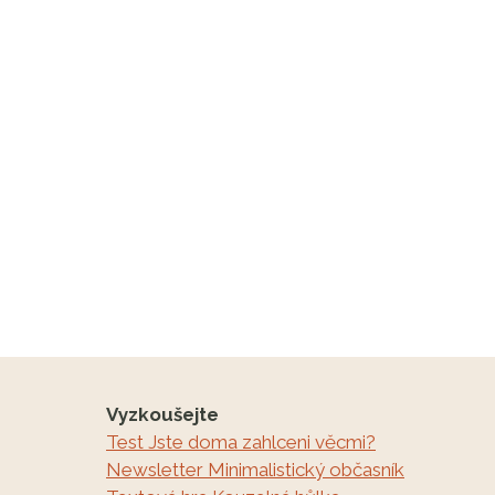
ODMÍTÁNÍ,
stránce
VĚCI
NÁS
ZAVALÍ
Vyzkoušejte
Test Jste doma zahlceni věcmi?
Newsletter Minimalistický občasník