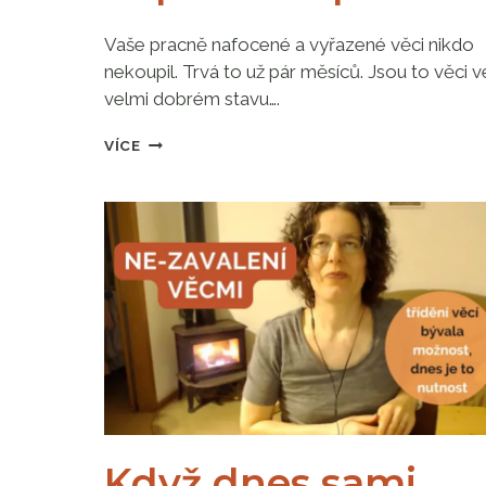
Vaše pracně nafocené a vyřazené věci nikdo
nekoupil. Trvá to už pár měsíců. Jsou to věci v
velmi dobrém stavu….
CO
VÍCE
DĚLAT
S
VYŘAZENÝMI
VĚCMI,
KTERÉ
SE
VÁM
NEPODAŘILO
PRODAT
Když dnes sami