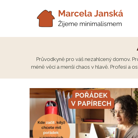
Přeskočit
na
obsah
Průvodkyně pro váš nezahlcený domov. Profe
méně věcí a menší chaos v hlavě. Profesi a os