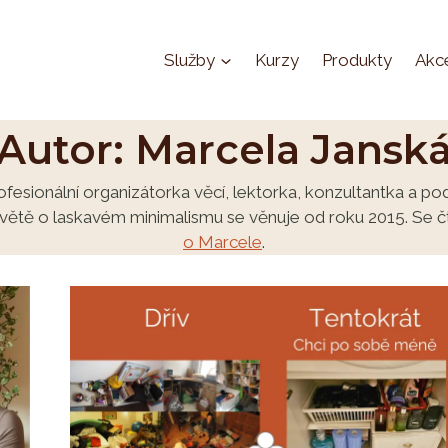
Služby
Kurzy
Produkty
Akc
Autor: Marcela Jansk
sionální organizátorka věcí, lektorka, konzultantka a po
větě o laskavém minimalismu se věnuje od roku 2015. Se čty
o Marcele
.