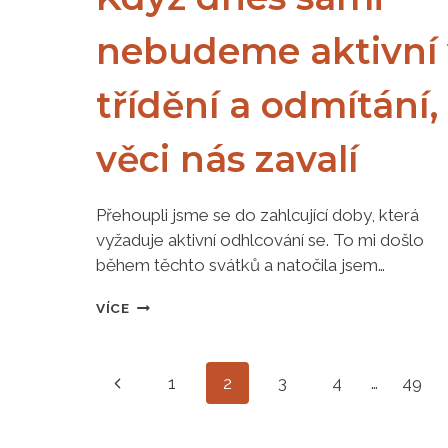
nebudeme aktivní 
třídění a odmítání,
věci nás zavalí
Přehoupli jsme se do zahlcující doby, která
vyžaduje aktivní odhlcování se. To mi došlo
během těchto svátků a natočila jsem…
KDYŽ
VÍCE
DNES
SAMI
NEBUDEME
Navigace
Předchozí
1
2
3
4
…
49
AKTIVNÍ
V
stránka
TŘÍDĚNÍ
na
A