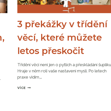
3 překážky v třídění
,
věcí, které můžete
letos přeskočit
Třídění věcí není jen o pytlích a přeskládání šuplíku
Hraje v něm roli vaše nastavení mysli. Po letech
praxe vidím,…
,
3
VÍCE
PŘEKÁŽKY
V
TŘÍDĚNÍ
VĚCÍ,