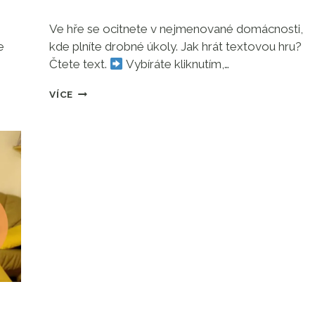
Ve hře se ocitnete v nejmenované domácnosti,
e
kde plníte drobné úkoly. Jak hrát textovou hru?
Čtete text.
Vybíráte kliknutím,…
HRAJETE
VÍCE
SI
RÁDI?
ZAHRAJTE
SI
KRÁTKOU
TEXTOVOU
HRU
NA
TÉMA
DOMOV