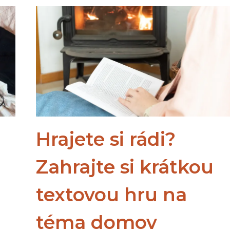
KTERÉ
MŮŽETE
LETOS
PŘESKOČIT
Hrajete si rádi?
Zahrajte si krátkou
textovou hru na
téma domov