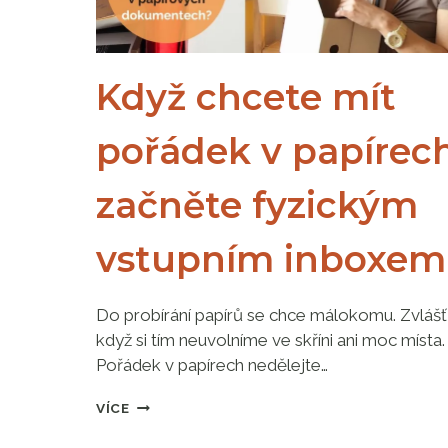
Když chcete mít
pořádek v papírech
začněte fyzickým
vstupním inboxem
­Do probírání papírů se chce málokomu. Zvlášť
když si tím neuvolníme ve skříni ani moc místa.
Pořádek v papírech nedělejte…
KDYŽ
VÍCE
CHCETE
MÍT