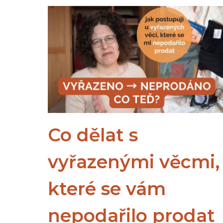
POŘÁDEK
V
PAPÍRECH,
ZAČNĚTE
FYZICKÝM
VSTUPNÍM
INBOXEM
Co dělat s
vyřazenými věcmi,
které se vám
nepodařilo prodat