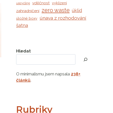
vděčnost
vyklízení
upcycling
zero waste
úklid
zahradničení
únava z rozhodování
úložné boxy
šatna
Hledat
O minimalismu jsem napsala
238+
článků
.
Rubriky