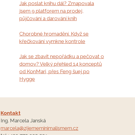
Jak poslat knihu dál? Zmapovala
jsem 9 platforem na prodej,
půjčování a darování knih
Chorobné hromadění. Když se
křečkování vymkne kontrole
Jak se zbavit nepořádku a pečovat o
domov? Velký přehled 14 konceptů
od KonMari, přes Feng šuej po
Hygge
Kontakt
Ing. Marcela Janská
marcela@zijememinimalismem.cz