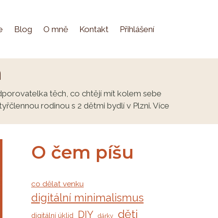
e
Blog
O mně
Kontakt
Přihlášení
á
dporovatelka těch, co chtějí mít kolem sebe
řčlennou rodinou s 2 dětmi bydlí v Plzni. Více
O čem píšu
co dělat venku
digitální minimalismus
děti
DIY
digitální úklid
dárky