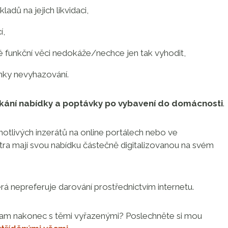
adů na jejich likvidaci,
í,
é funkční věci nedokáže/nechce jen tak vyhodit,
nky nevyhazování.
tkání nabídky a poptávky po vybavení do domácnosti
.
notlivých inzerátů na online portálech nebo ve
ra mají svou nabídku částečně digitalizovanou na svém
erá nepreferuje darování prostřednictvím internetu.
, kam nakonec s těmi vyřazenými? Poslechněte si mou