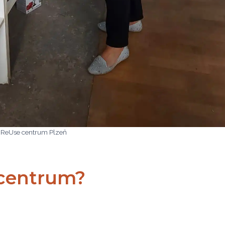
: ReUse centrum Plzeň
 centrum?