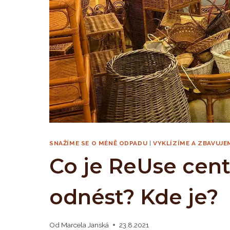
SNAŽÍME SE O MÉNĚ ODPADU
|
VYKLÍZÍME A ZBAVUJEM
Co je ReUse ce
odnést? Kde je?
Od
Marcela Janská
23.8.2021