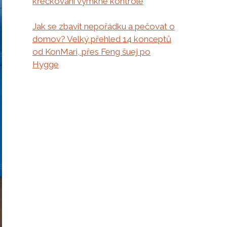
křečkování vymkne kontrole
Jak se zbavit nepořádku a pečovat o
domov? Velký přehled 14 konceptů
od KonMari, přes Feng šuej po
Hygge