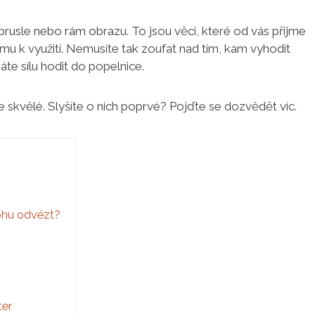
usle nebo rám obrazu. To jsou věci, které od vás přijme
u k využití. Nemusíte tak zoufat nad tím, kam vyhodit
máte sílu hodit do popelnice.
 je skvělé. Slyšíte o nich poprvé? Pojďte se dozvědět víc.
ohu odvézt?
ter