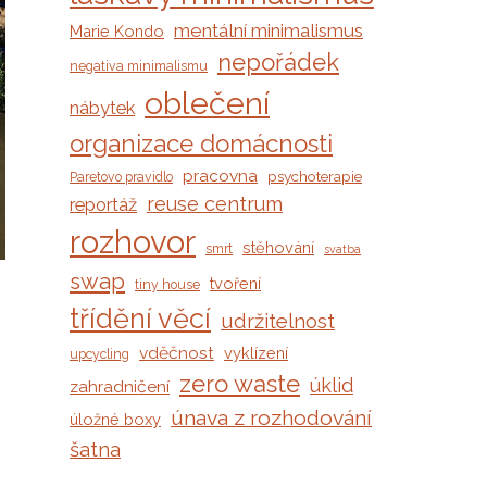
mentální minimalismus
Marie Kondo
nepořádek
negativa minimalismu
oblečení
nábytek
organizace domácnosti
pracovna
psychoterapie
Paretovo pravidlo
reuse centrum
reportáž
rozhovor
stěhování
smrt
svatba
swap
tvoření
tiny house
třídění věcí
udržitelnost
vděčnost
vyklízení
upcycling
zero waste
úklid
zahradničení
únava z rozhodování
úložné boxy
šatna