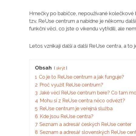
Hrnečky po babičce, nepoužívané kolečkové br
tzv. ReUse centrum a nabídne je někomu dalším
funkční věci, co jste o víkendu vytřídili, ale ne
Letos vznikají další a další ReUse centra, a to
Obsah
skrýt
1
Co je to ReUse centrum a jak funguje?
2
Proč využít ReUse centrum?
3
Jaké věci ReUse centrum bere? Co tam m
4
Mohu si z ReUse centra něco odvézt?
5
ReUse centrum je veřejná služba
6
Kde jsou ReUse centra?
7
Seznam a adresář českých ReUse center
8
Seznam a adresář slovenských ReUse cen