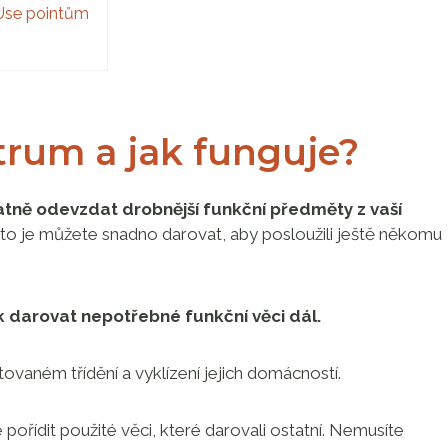
Use pointům
trum a jak funguje?
tně odevzdat drobnější funkční předměty z vaší
kto je můžete snadno darovat, aby posloužili ještě někomu
k darovat nepotřebné funkční věci dál.
tovaném třídění a vyklízení jejich domácností.
pořídit použité věci, které darovali ostatní. Nemusíte