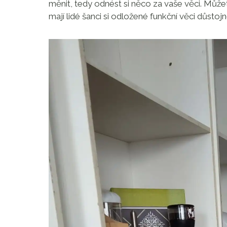
měnit, tedy odnést si něco za vaše věci. Může
mají lidé šanci si odložené funkční věci důstoj