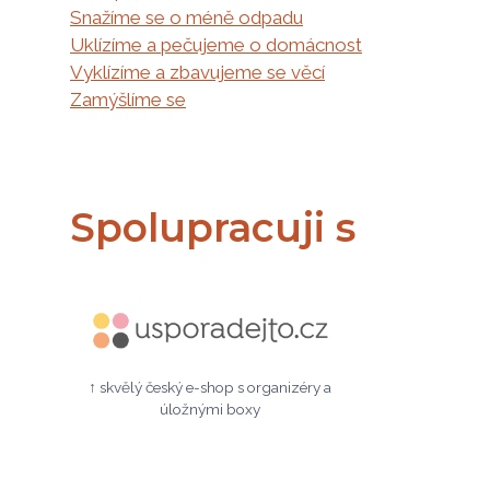
Snažíme se o méně odpadu
Uklízíme a pečujeme o domácnost
Vyklízíme a zbavujeme se věcí
Zamýšlíme se
Spolupracuji s
↑ skvělý český e-shop s organizéry a
úložnými boxy