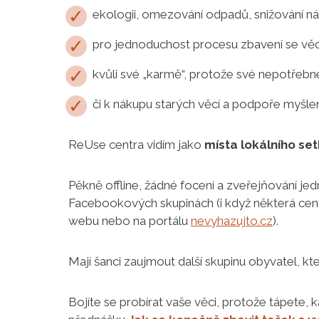
ekologii, omezování odpadů, snižování nákl
pro jednoduchost procesu zbavení se věc
kvůli své „karmě“, protože své nepotřebn
či k nákupu starých věcí a podpoře myšle
ReUse centra vidím jako
místa lokálního se
Pěkně offline, žádné focení a zveřejňování jed
Facebookových skupinách (i když některá cent
webu nebo na portálu
nevyhazujto.cz
).
Mají šanci zaujmout další skupinu obyvatel, kt
Bojíte se probírat vaše věci, protože tápete