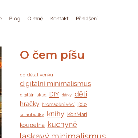
e
Blog
O mně
Kontakt
Přihlášení
O čem píšu
co dělat venku
digitální minimalismus
děti
DIY
digitální úklid
dárky
hračky
jídlo
hromadění věcí
knihy
KonMari
knihobudky
kuchyně
koupelna
laskavý minimalismus