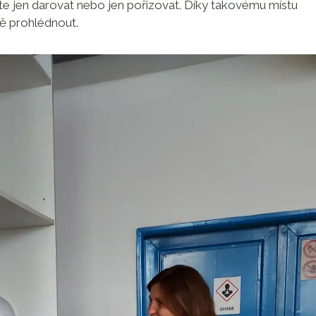
te jen darovat nebo jen pořizovat. Díky takovému místu
ně prohlédnout.