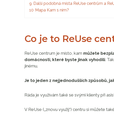
9
Další podobná místa ReUse centrům a Re
10
Mapa Kam s ním?
Co je to ReUse cen
ReUse centrum je místo, kam
můžete bezpla
domácnosti, které byste jinak vyhodili
. Ta
jinému.
Je to jeden z nejjednodušších způsobů, ja
Ráda je využívám také se svými klienty při asis
V ReUse („znovu využij“) centru si můžete také 