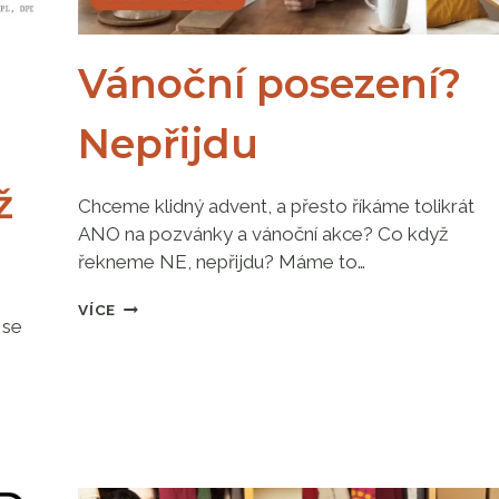
Vánoční posezení?
Nepřijdu
ž
Chceme klidný advent, a přesto říkáme tolikrát
ANO na pozvánky a vánoční akce? Co když
řekneme NE, nepřijdu? Máme to…
VÁNOČNÍ
VÍCE
 se
POSEZENÍ?
NEPŘIJDU