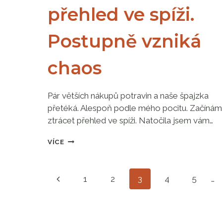
přehled ve spíži.
Postupně vzniká
chaos
Pár větších nákupů potravin a naše špajzka
přetéká. Alespoň podle mého pocitu. Začínám
ztrácet přehled ve spíži. Natočila jsem vám…
JAK
VÍCE
NEZTRÁCET
PŘEHLED
VE
Navigace
Předchozí
1
2
3
4
5
…
SPÍŽI.
POSTUPNĚ
stránka
VZNIKÁ
na
CHAOS