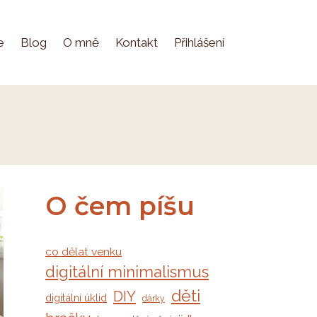
e
Blog
O mně
Kontakt
Přihlášení
O čem píšu
co dělat venku
digitální minimalismus
děti
DIY
digitální úklid
dárky