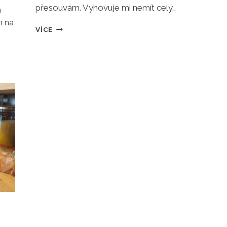
přesouvám. Vyhovuje mi nemít celý…
h
m na
JAK
VÍCE
SI
USPOŘÁDAT
SEZÓNNÍ
OBLEČENÍ.
UKÁZKA
Z
MÉ
SKŘÍNĚ