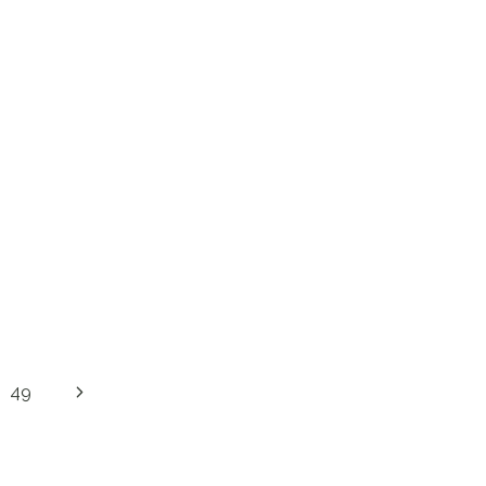
Další
49
strana