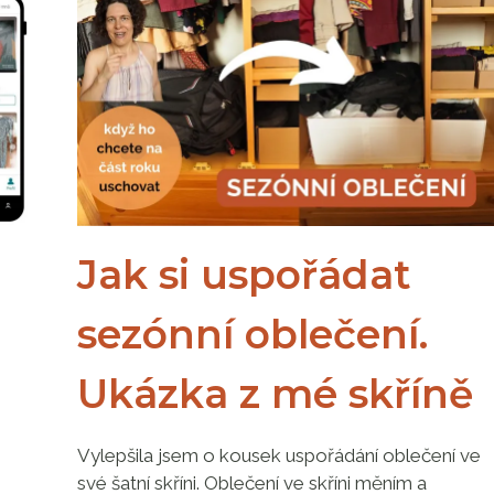
Jak si uspořádat
sezónní oblečení.
Ukázka z mé skříně
Vylepšila jsem o kousek uspořádání oblečení ve
své šatní skříni. Oblečení ve skříni měním a