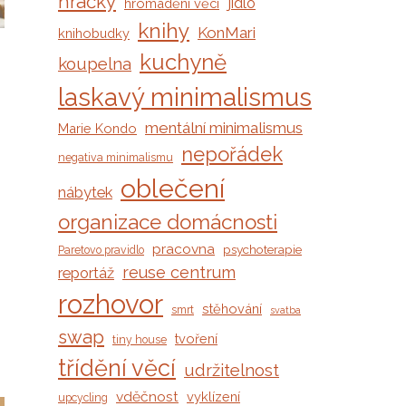
hračky
jídlo
hromadění věcí
knihy
KonMari
knihobudky
kuchyně
koupelna
laskavý minimalismus
mentální minimalismus
Marie Kondo
nepořádek
negativa minimalismu
oblečení
nábytek
organizace domácnosti
pracovna
psychoterapie
Paretovo pravidlo
reuse centrum
reportáž
rozhovor
stěhování
smrt
svatba
swap
tvoření
tiny house
třídění věcí
udržitelnost
vděčnost
vyklízení
upcycling