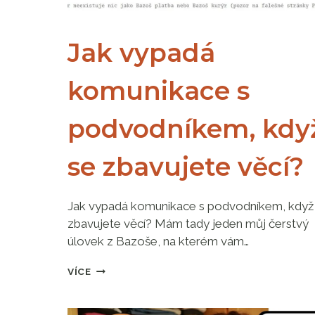
Jak vypadá
komunikace s
podvodníkem, kdy
se zbavujete věcí?
Jak vypadá komunikace s podvodníkem, když
zbavujete věcí? Mám tady jeden můj čerstvý
úlovek z Bazoše, na kterém vám…
JAK
VÍCE
VYPADÁ
KOMUNIKACE
S