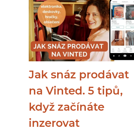
PODVODNÍKEM,
KDYŽ
SE
ZBAVUJETE
VĚCÍ?
Jak snáz prodávat
na Vinted. 5 tipů,
když začínáte
inzerovat