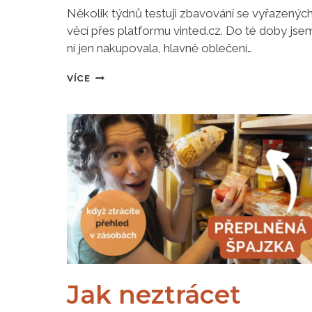
Několik týdnů testuji zbavování se vyřazenýc
věcí přes platformu vinted.cz. Do té doby jse
ní jen nakupovala, hlavně oblečení…
JAK
VÍCE
SNÁZ
PRODÁVAT
NA
VINTED.
5
TIPŮ,
KDYŽ
ZAČÍNÁTE
INZEROVAT
Jak neztrácet