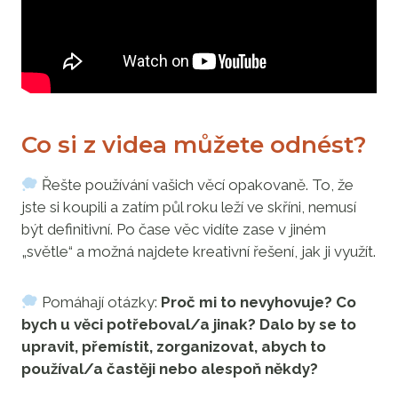
Co si z videa můžete odnést?
Řešte používání vašich věcí opakovaně. To, že
jste si koupili a zatím půl roku leží ve skříni, nemusí
být definitivní. Po čase věc vidíte zase v jiném
„světle“ a možná najdete kreativní řešení, jak ji využít.
Pomáhají otázky:
Proč mi to nevyhovuje? Co
bych u věci potřeboval/a jinak? Dalo by se to
upravit, přemístit, zorganizovat, abych to
používal/a častěji nebo alespoň někdy?