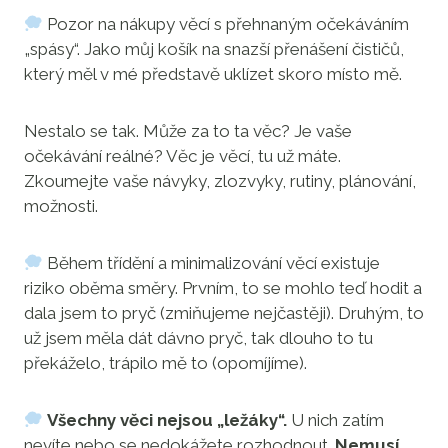
Pozor na nákupy věcí s přehnaným očekáváním
„spásy“. Jako můj košík na snazší přenášení čističů,
který měl v mé představě uklízet skoro místo mě.
Nestalo se tak. Může za to ta věc? Je vaše
očekávání reálné? Věc je věcí, tu už máte.
Zkoumejte vaše návyky, zlozvyky, rutiny, plánování,
možnosti.
Během třídění a minimalizování věcí existuje
riziko oběma směry. Prvním, to se mohlo teď hodit a
dala jsem to pryč (zmiňujeme nejčastěji). Druhým, to
už jsem měla dát dávno pryč, tak dlouho to tu
překáželo, trápilo mě to (opomíjíme).
Všechny věci nejsou „ležáky“.
U nich zatím
nevíte nebo se nedokážete rozhodnout.
Nemusí