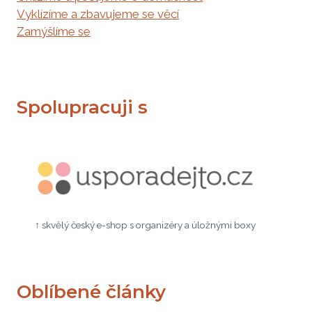
Vyklízíme a zbavujeme se věcí
Zamýšlíme se
Spolupracuji s
↑ skvělý český e-shop s organizéry a úložnými boxy
Oblíbené články