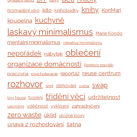
dárky
knihy
jídlo
KonMari
hromadění věcí
knihobudky
kuchyně
koupelna
laskavý minimalismus
Marie Kondo
mentální minimalismus
negativa minimalismu
oblečení
nepořádek
nábytek
organizace domácnosti
Paretovo pravidlo
reuse centrum
reportáž
pracovna
psychoterapie
rozhovor
swap
stěhování
smrt
svatba
třídění věcí
udržitelnost
tvoření
tiny house
vděčnost
zahradničení
vyklízení
upcycling
zero waste
úklid
úložné boxy
únava z rozhodování
šatna