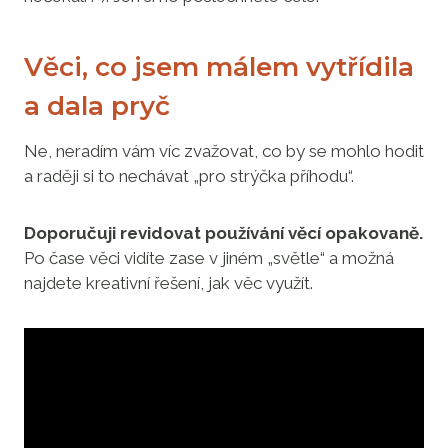
Věci, co jsem málem vytřídila
a dala pryč
Ne, neradím vám víc zvažovat, co by se mohlo hodit
a raději si to nechávat „pro strýčka příhodu“.
Doporučuji revidovat používání věcí opakovaně.
Po čase věci vidíte zase v jiném „světle“ a možná
najdete kreativní řešení, jak věc využít.