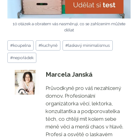
10 otázek a obratem vás nasměruji, co se zahlcením můžete
dělat
Štítky
#
koupelna
#
kuchyně
#
laskavý minimalismus
příspěvků:
#
nepořádek
Marcela Janská
Průvodkyně pro váš nezahlcený
domov. Profesionální
organizátorka věcí, lektorka,
konzultantka a podporovatelka
těch, co chtějí mít kolem sebe
méně věcí a menší chaos v hlavě.
Profesi a osvětě o laskavém