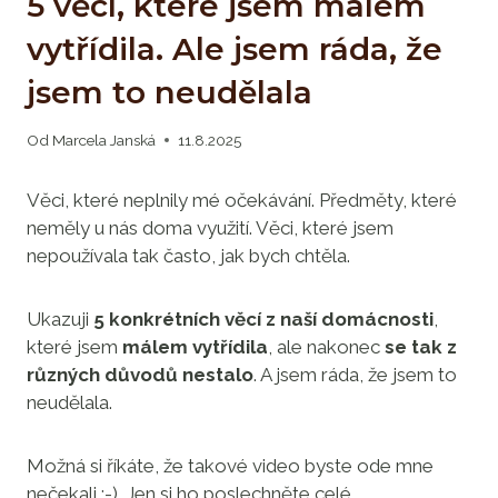
5 věcí, které jsem málem
vytřídila. Ale jsem ráda, že
jsem to neudělala
Od
Marcela Janská
11.8.2025
Věci, které neplnily mé očekávání. Předměty, které
neměly u nás doma využití. Věci, které jsem
nepoužívala tak často, jak bych chtěla.
Ukazuji
5
konkrétních věcí z naší domácnosti
,
které jsem
málem vytřídila
, ale nakonec
se tak z
různých důvodů nestalo
. A jsem ráda, že jsem to
neudělala.
Možná si říkáte, že takové video byste ode mne
nečekali :-). Jen si ho poslechněte celé.