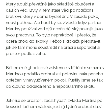
který sloužil převážně jako skladiště oblečení a
dalších věcí. Byly v něm stále věci po rodičích i
bratrovi, který v domě bydlel dřív. V zásadě pokoj
nebyl potřeba. Ale hodil by se. Zvláště když partner
Martiny používal vedlejší dceřin dětský pokojík jako
svou pracovnu. To bylo nepraktické, i přesto, že
dcera chodí do školky. Těžko si dokážu představit,
jak se tam mohu soustředit na práci a uspořádat si
prostor podle svého.
Během mé 3hodinové asistence s tříděním se nám s
Martinou podařilo probrat asi polovinu nakupeného
oblečení v nevyužívaném pokoji. Pustily jsme se tak
do dlouho odkládaného a nepopulárního úkolu.
Jakmile se prostor „začal hýbat“, zvládla Martina po
kouscích během následujících 3 týdnů probrat další