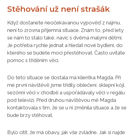
Stěhování už není strašák
Když dostanete neočekávanou výpověď z nájmu,
není to zrovna příjemná situace. Znám to, před lety
se nám to stalo také, navíc s dvěma malými dětmi.
Je potřeba rychle jednat a hledat nové bydlení, do
kterého se budete moci přestěhovat. Často uvítáte
pomoc s tříděním věcí.
Do této situace se dostala má klientka Magda. Při
mé první návštěvě jsme třídily oblečení, sklepní kóji,
sezónní věci v chodbě a uspořádávaly věci v regálu
pod televizí. Před druhou návštěvou mě Magda
kontaktovala s tím, že se u ní změnila situace a že se
bude brzy stěhovat.
Bylo cítit, že má obavy, jak vše zvládne. Jak si najde