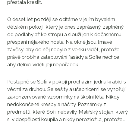
přestala kreslit.
O deset let později se ocitáme v jejím bývalém
dětském pokoji, který je dnes zaprášený, zaplněný
od podlahy až ke stropu a slouží jen k dočasnému
přespání nějakého hosta. Na okně jsou tmavé
závěsy, aby do něj nebylo z venku vidět, protože
právě probíhá zateplování fasády a Sofie nechce,
aby dělníci viděli její nepořádek.
Postupně se Sofií v pokoji procházím jednu krabici s
věcmi za druhou. Se sešity a učebnicemi se vynořují
zakonzervované vzpomínky na školní léta. Nikdy
nedokončené kresby a náčrty. Poznámky z
předmětů, které Sofii nebavily. Malířský stojan, který
si v dospělosti koupila a nikdy nerozložila, protože…