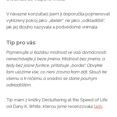
V návazné konzultaci jsem jí doporučila pojmenovat
vyklizený pokoj jako „ateliér“, ne jako „odkladiště“,
jak jej dlouho nazývala a podvědomě vnímala.
Tip pro vás
Pojmenujte si každou místnost ve vaší domácnosti,
nenechávejte ji beze jména. Místnost bez jména, a
tedy bez jasné funkce, přitahuje „bordel“. Obvykle
tam uložíme vše, co není zrovna kam dát. Slouží ke
všemu a k ničemu a snadno se stane pouhým
odkladištěm.
Tip mám z knížky Decluttering at the Speed of Life
od Dany K. White, kterou jsme recenzovala
tady
.