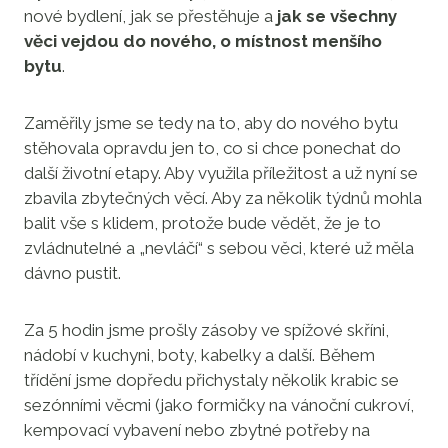
nové bydlení, jak se přestěhuje a
jak se všechny
věci vejdou do nového, o místnost menšího
bytu
.
Zaměřily jsme se tedy na to, aby do nového bytu
stěhovala opravdu jen to, co si chce ponechat do
další životní etapy. Aby využila příležitost a už nyní se
zbavila zbytečných věcí. Aby za několik týdnů mohla
balit vše s klidem, protože bude vědět, že je to
zvládnutelné a „nevláčí“ s sebou věci, které už měla
dávno pustit.
Za 5 hodin jsme prošly zásoby ve spížové skříni,
nádobí v kuchyni, boty, kabelky a další. Během
třídění jsme dopředu přichystaly několik krabic se
sezónními věcmi (jako formičky na vánoční cukroví,
kempovací vybavení nebo zbytné potřeby na