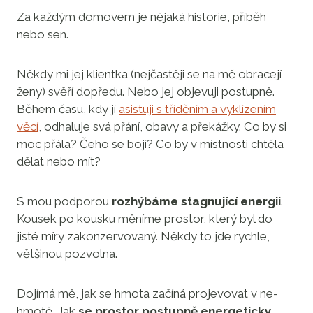
Za každým domovem je nějaká historie, příběh
nebo sen.
Někdy mi jej klientka (nejčastěji se na mě obracejí
ženy) svěří dopředu. Nebo jej objevuji postupně.
Během času, kdy jí
asistuji s tříděním a vyklízením
věcí
, odhaluje svá přání, obavy a překážky. Co by si
moc přála? Čeho se bojí? Co by v místnosti chtěla
dělat nebo mít?
S mou podporou
rozhýbáme stagnující energii
.
Kousek po kousku měníme prostor, který byl do
jisté míry zakonzervovaný. Někdy to jde rychle,
většinou pozvolna.
Dojímá mě, jak se hmota začíná projevovat v ne-
hmotě. Jak
se prostor postupně energeticky