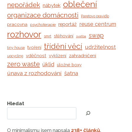
oblečení
nepořádek
nábytek
organizace domácnosti
Paretovo pravidlo
reuse centrum
reportáž
pracovna
psychoterapie
rozhovor
swap
stěhování
smrt
svatba
třídění věcí
udržitelnost
tvoření
tiny house
vděčnost
zahradničení
vyklízení
upcycling
zero waste
úklid
úložné boxy
únava z rozhodování
šatna
Hledat
O minimalismu jsem napsala
238+ článků
.