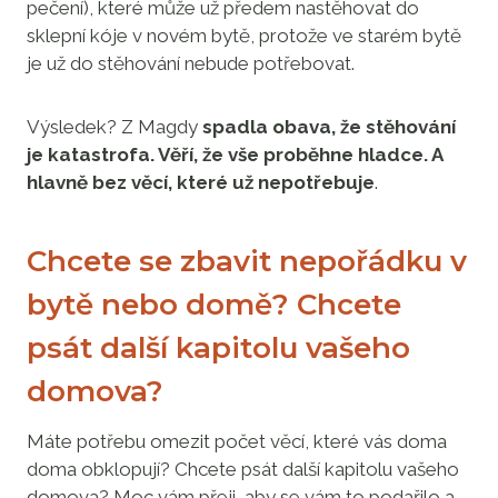
pečení), které může už předem nastěhovat do
sklepní kóje v novém bytě, protože ve starém bytě
je už do stěhování nebude potřebovat.
Výsledek? Z Magdy
spadla obava, že stěhování
je katastrofa. Věří, že vše proběhne hladce. A
hlavně bez věcí, které už nepotřebuje
.
Chcete se zbavit nepořádku v
bytě nebo domě? Chcete
psát další kapitolu vašeho
domova?
Máte potřebu omezit počet věcí, které vás doma
doma obklopují? Chcete psát další kapitolu vašeho
domova? Moc vám přeji, aby se vám to podařilo a