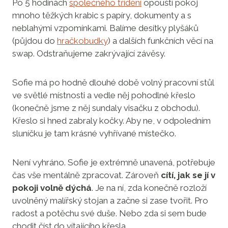
Po 5 hodinách
společného třídění
opouští pokoj
mnoho těžkých krabic s papíry, dokumenty a s
neblahými vzpomínkami. Balíme desítky plyšáků
(půjdou do
hračkobudky
) a dalších funkčních věcí na
swap. Odstraňujeme zakrývající závěsy.
Sofie má po hodně dlouhé době volný pracovní stůl
ve světlé místnosti a vedle něj pohodlné křeslo
(konečně jsme z něj sundaly visačku z obchodu).
Křeslo si hned zabraly kočky. Aby ne, v odpoledním
sluníčku je tam krásné vyhřívané místečko.
Není vyhráno. Sofie je extrémně unavená, potřebuje
čas vše mentálně zpracovat. Zároveň
cítí, jak se jí v
pokoji volně dýchá
. Je na ní, zda konečně rozloží
uvolněný malířský stojan a začne si zase tvořit. Pro
radost a potěchu své duše. Nebo zda si sem bude
chodit číst do vítajícího křesla.