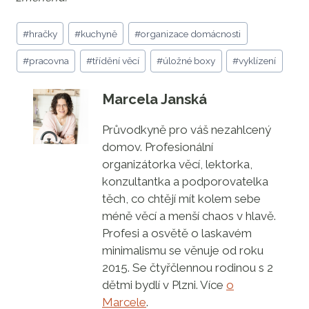
Štítky
#
hračky
#
kuchyně
#
organizace domácnosti
příspěvků:
#
pracovna
#
třídění věcí
#
úložné boxy
#
vyklízení
Marcela Janská
Průvodkyně pro váš nezahlcený
domov. Profesionální
organizátorka věcí, lektorka,
konzultantka a podporovatelka
těch, co chtějí mít kolem sebe
méně věcí a menší chaos v hlavě.
Profesi a osvětě o laskavém
minimalismu se věnuje od roku
2015. Se čtyřčlennou rodinou s 2
dětmi bydlí v Plzni. Více
o
Marcele
.