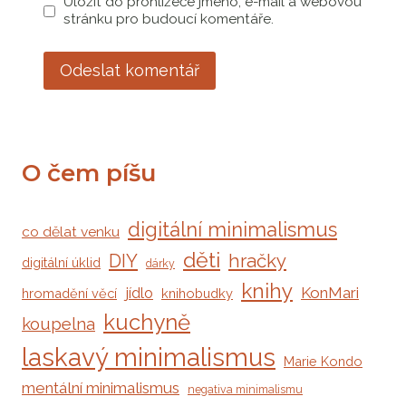
Uložit do prohlížeče jméno, e-mail a webovou
stránku pro budoucí komentáře.
Alternative:
O čem píšu
digitální minimalismus
co dělat venku
děti
DIY
hračky
digitální úklid
dárky
knihy
jídlo
KonMari
hromadění věcí
knihobudky
kuchyně
koupelna
laskavý minimalismus
Marie Kondo
mentální minimalismus
negativa minimalismu