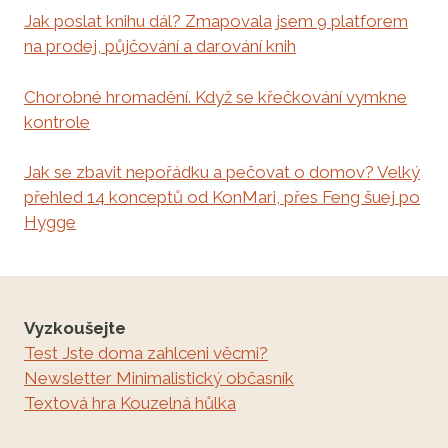
Jak poslat knihu dál? Zmapovala jsem 9 platforem
na prodej, půjčování a darování knih
Chorobné hromadění. Když se křečkování vymkne
kontrole
Jak se zbavit nepořádku a pečovat o domov? Velký
přehled 14 konceptů od KonMari, přes Feng šuej po
Hygge
Vyzkoušejte
Test Jste doma zahlceni věcmi?
Newsletter Minimalistický občasník
Textová hra Kouzelná hůlka