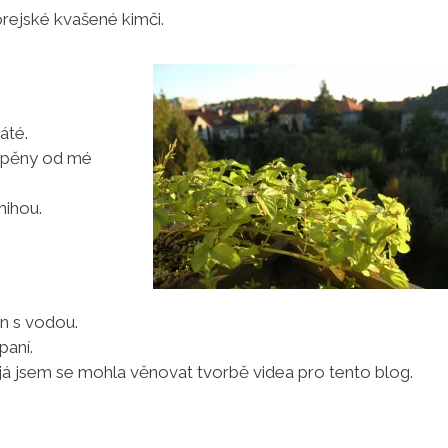
orejské kvašené kimči.
áté.
 pěny od mé
nihou.
en s vodou.
paní.
já jsem se mohla věnovat tvorbě videa pro tento blog.