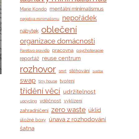
mentální minimalismus
Marie Kondo
nepořádek
negativa minimalismu
oblečení
nábytek
organizace domácnosti
pracovna
psychoterapie
Paretovo pravidlo
reuse centrum
reportáž
rozhovor
stěhování
smrt
svatba
swap
tvoření
tiny house
třídění věcí
udržitelnost
vděčnost
vyklízení
upcycling
zero waste
úklid
zahradničení
únava z rozhodování
úložné boxy
šatna