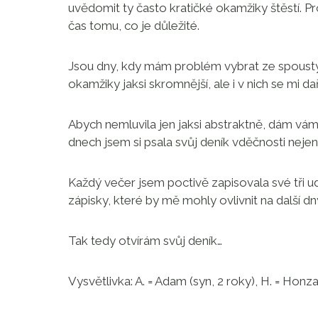
uvědomit ty často kratičké okamžiky štěstí. Pro
čas tomu, co je důležité.
Jsou dny, kdy mám problém vybrat ze spousty u
okamžiky jaksi skromnější, ale i v nich se mi da
Abych nemluvila jen jaksi abstraktně, dám vám
dnech jsem si psala svůj deník vděčnosti neje
Každý večer jsem poctivě zapisovala své tři u
zápisky, které by mě mohly ovlivnit na další dn
Tak tedy otvírám svůj deník…
Vysvětlivka: A. = Adam (syn, 2 roky), H. = Honza