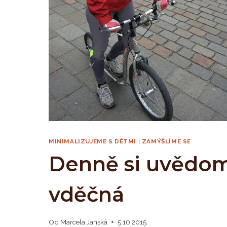
MINIMALIZUJEME S DĚTMI
|
ZAMÝŠLÍME SE
Denně si uvědomu
vděčná
Od
Marcela Janská
5.10.2015