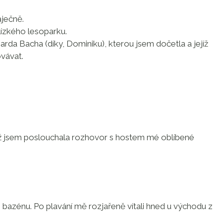
áječně.
ízkého lesoparku.
arda Bacha (díky, Dominiku), kterou jsem dočetla a jejíž
vávat.
když jsem poslouchala rozhovor s hostem mé oblíbené
 do bazénu. Po plavání mě rozjařeně vítali hned u východu z