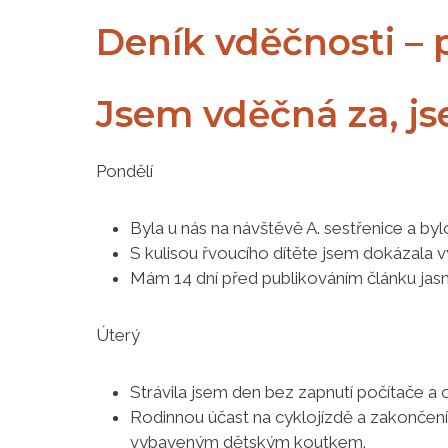
Deník vděčnosti – 
Jsem vděčná za, j
Pondělí
Byla u nás na návštěvě A. sestřenice a bylo 
S kulisou řvoucího dítěte jsem dokázala vyr
Mám 14 dní před publikováním článku jas
Úterý
Strávila jsem den bez zapnutí počítače a o
Rodinnou účast na cyklojízdě a zakončen
vybaveným dětským koutkem.