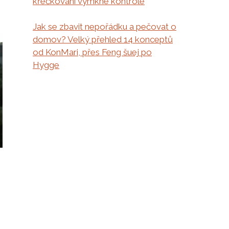
křečkování vymkne kontrole
Jak se zbavit nepořádku a pečovat o
domov? Velký přehled 14 konceptů
od KonMari, přes Feng šuej po
Hygge