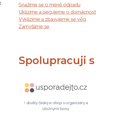
t
Snažíme se o méně odpadu
Uklízíme a pečujeme o domácnost
Vyklízíme a zbavujeme se věcí
Zamýšlíme se
Spolupracuji s
↑ skvělý český e-shop s organizéry a
úložnými boxy