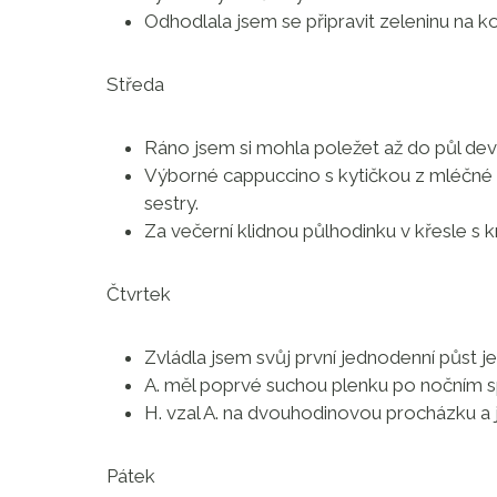
Odhodlala jsem se připravit zeleninu na k
Středa
Ráno jsem si mohla poležet až do půl dev
Výborné cappuccino s kytičkou z mléčné
sestry.
Za večerní klidnou půlhodinku v křesle s k
Čtvrtek
Zvládla jsem svůj první jednodenní půst j
A. měl poprvé suchou plenku po nočním s
H. vzal A. na dvouhodinovou procházku a 
Pátek