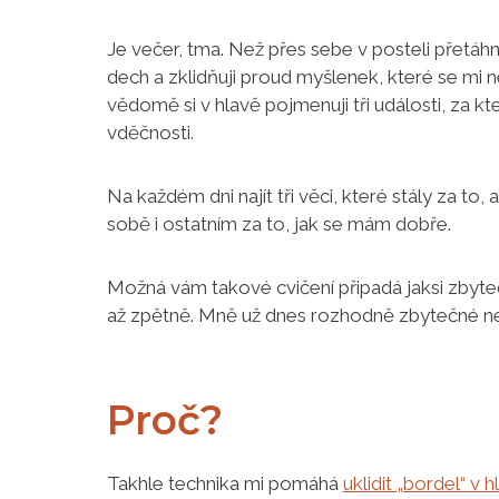
Je večer, tma. Než přes sebe v posteli přetáhn
dech a zklidňuji proud myšlenek, které se mi 
vědomě si v hlavě pojmenuji tři události, za k
vděčnosti.
Na každém dni najít tři věci, které stály za to,
sobě i ostatním za to, jak se mám dobře.
Možná vám takové cvičení připadá jaksi zbytečn
až zpětně. Mně už dnes rozhodně zbytečné ne
Proč?
Takhle technika mi pomáhá
uklidit „bordel“ v h