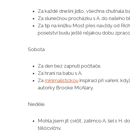
Za každé dnešní jídlo, všechna chutnala b
Za slunečnou procházku s A. do našeho bl
Za tip na knížku Most přes navždy od Rich
poselství budu ještě nějakou dobu zpraco
Sobota
Za den bez zapnutí počítače.
Za hraní na babu s A.
Za
minimalistickou
inspiraci při vaření, 
autorky Brooke McAlary.
Neděle
Mohla jsem jít cvičit, zatímco A. šel s H.
tělocvičny.