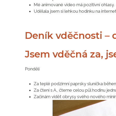
Mé animované video má pozitivní ohlasy.
Udělala jsem si lehkou hodinku na intern
Deník vděčnosti – 
Jsem vděčná za, j
Pondělí
Za teplé podzimní paprsky sluníčka běhe
Za čtení s A., čteme celou půl hodinu jedn
Začínám vidět obrysy svého nového minim