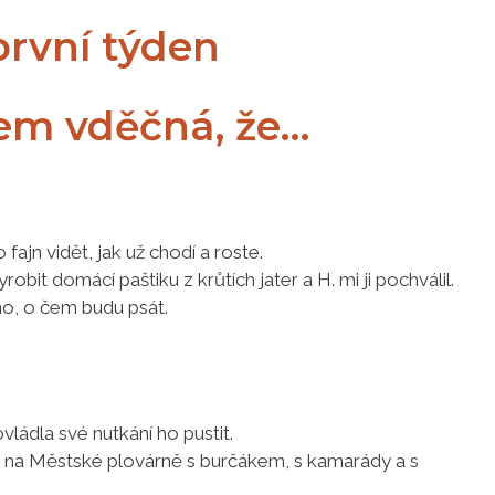
první týden
sem vděčná, že…
fajn vidět, jak už chodí a roste.
obit domácí paštiku z krůtích jater a H. mi ji pochválil.
no, o čem budu psát.
vládla své nutkání ho pustit.
í na Městské plovárně s burčákem, s kamarády a s