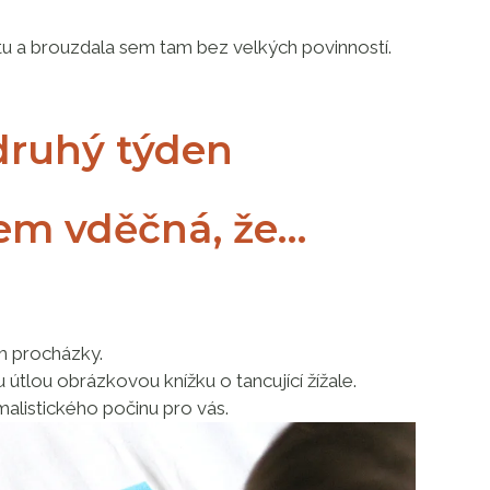
etu a brouzdala sem tam bez velkých povinností.
druhý týden
sem vděčná, že…
m procházky.
u útlou obrázkovou knížku o tancující žížale.
alistického počinu pro vás.