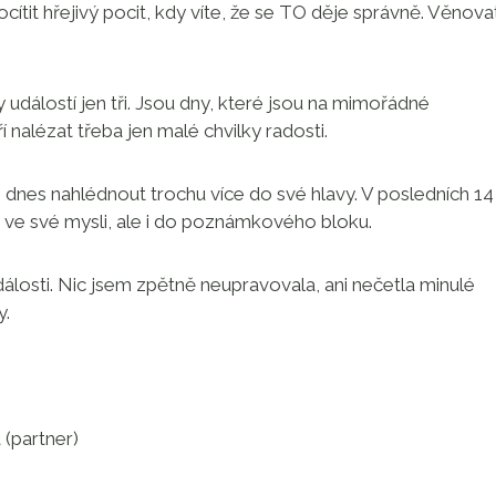
cítit hřejivý pocit, kdy víte, že se TO děje správně. Věnova
dálostí jen tři. Jsou dny, které jsou na mimořádné
ří nalézat třeba jen malé chvilky radosti.
 dnes nahlédnout trochu více do své hlavy. V posledních 14
n ve své mysli, ale i do poznámkového bloku.
dálosti. Nic jsem zpětně neupravovala, ani nečetla minulé
y.
 (partner)