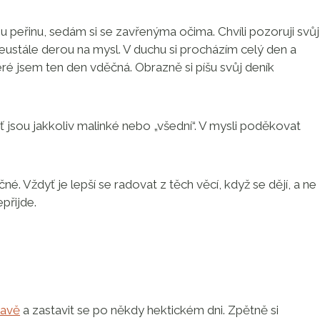
u peřinu, sedám si se zavřenýma očima. Chvíli pozoruji svůj
neustále derou na mysl. V duchu si procházím celý den a
teré jsem ten den vděčná. Obrazně si píšu svůj deník
 ať jsou jakkoliv malinké nebo „všední“. V mysli poděkovat
é. Vždyť je lepší se radovat z těch věcí, když se dějí, a ne
přijde.
lavě
a zastavit se po někdy hektickém dni. Zpětně si