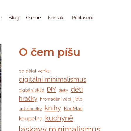
e
Blog
O mně
Kontakt
Přihlášení
O čem píšu
co dělat venku
digitální minimalismus
děti
DIY
digitální úklid
dárky
hračky
jídlo
hromadění věcí
knihy
KonMari
knihobudky
kuchyně
koupelna
laskavý minimalismus